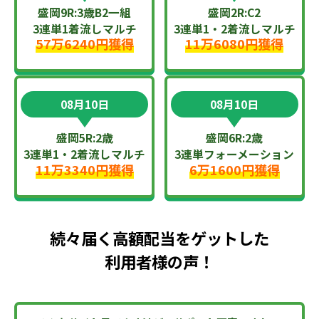
盛岡9R:3歳B2一組
盛岡2R:C2
3連単1着流しマルチ
3連単1・2着流しマルチ
57万6240円獲得
11万6080円獲得
08月10日
08月10日
盛岡5R:2歳
盛岡6R:2歳
3連単1・2着流しマルチ
3連単フォーメーション
11万3340円獲得
6万1600円獲得
続々届く高額配当をゲットした
利用者様の声！