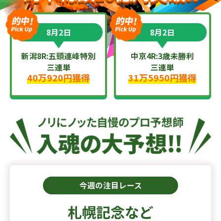
8月2日
8月2日
新潟8R:五頭連峰特別
中京4R:3歳未勝利
三連単
三連単
40万920円獲得
31万5950円獲得
今週の注目レース
札幌記念など