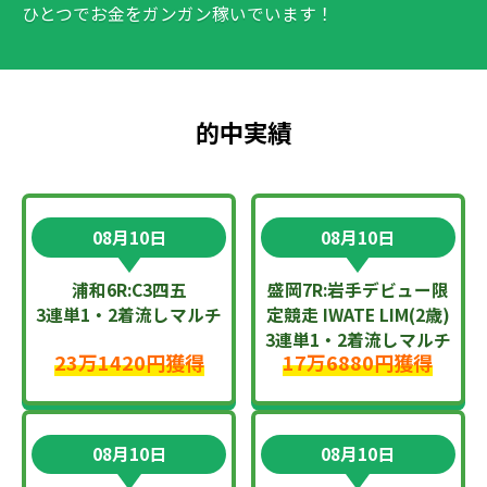
ひとつでお金をガンガン稼いでいます！
的中実績
08月10日
08月10日
浦和6R:C3四五
盛岡7R:岩手デビュー限
3連単1・2着流しマルチ
定競走 IWATE LIM(2歳)
3連単1・2着流しマルチ
23万1420円獲得
17万6880円獲得
08月10日
08月10日