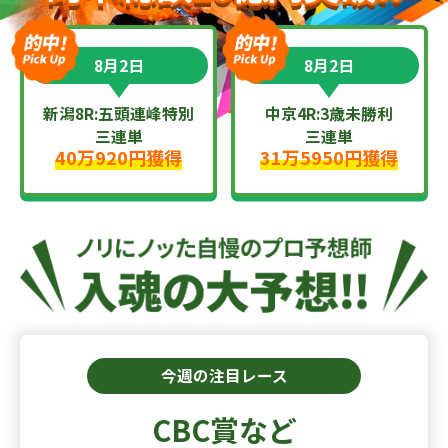
8月2日
8月2日
新潟8R:五頭連峰特別
中京4R:3歳未勝利
三連単
三連単
40万920円獲得
31万5950円獲得
今週の注目レース
CBC賞など